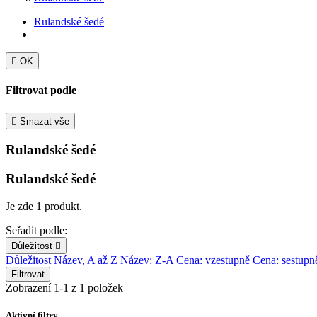
Rulandské šedé

OK
Filtrovat podle

Smazat vše
Rulandské šedé
Rulandské šedé
Je zde 1 produkt.
Seřadit podle:
Důležitost

Důležitost
Název, A až Z
Název: Z-A
Cena: vzestupně
Cena: sestupn
Filtrovat
Zobrazení 1-1 z 1 položek
Aktivní filtry