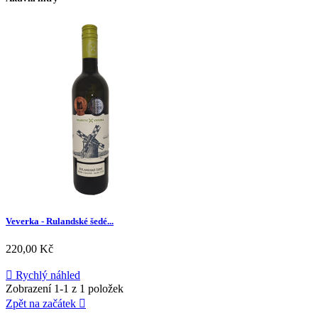
Veverka - Rulandské šedé...
Cena
220,00 Kč

Rychlý náhled
Zobrazení 1-1 z 1 položek
Zpět na začátek
