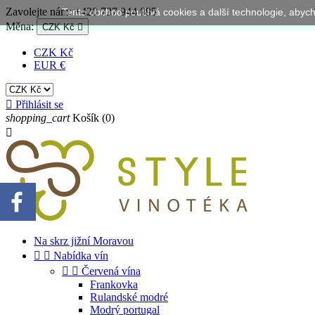
Zavolejte nám:
+420 737 944 095
Tento obchod používá cookies a další technologie, aby
Měna:
CZK Kč

CZK Kč
EUR €

Přihlásit se
shopping_cart
Košík
(0)

Na skrz jižní Moravou


Nabídka vín


Červená vína
Frankovka
Rulandské modré
Modrý portugal