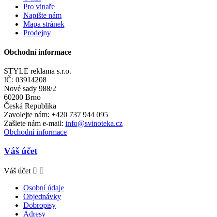
Pro vinaře
Napište nám
Mapa stránek
Prodejny
Obchodní informace
STYLE reklama s.r.o.
IČ: 03914208
Nové sady 988/2
60200 Brno
Česká Republika
Zavolejte nám:
+420 737 944 095
Zašlete nám e-mail:
info@svinoteka.cz
Obchodní informace
Váš účet
Váš účet


Osobní údaje
Objednávky
Dobropisy
Adresy