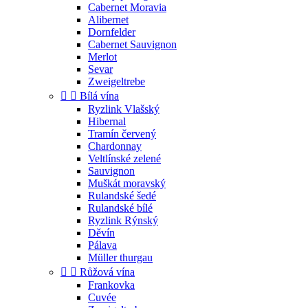
Cabernet Moravia
Alibernet
Dornfelder
Cabernet Sauvignon
Merlot
Sevar
Zweigeltrebe


Bílá vína
Ryzlink Vlašský
Hibernal
Tramín červený
Chardonnay
Veltlínské zelené
Sauvignon
Muškát moravský
Rulandské šedé
Rulandské bílé
Ryzlink Rýnský
Děvín
Pálava
Müller thurgau


Růžová vína
Frankovka
Cuvée