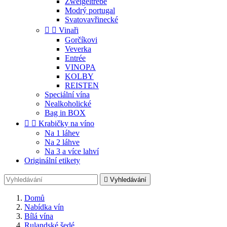
Zweigeltrebe
Modrý portugal
Svatovavřinecké


Vinaři
Gorčíkovi
Veverka
Entrée
VINOPA
KOLBY
REISTEN
Speciální vína
Nealkoholické
Bag in BOX


Krabičky na víno
Na 1 láhev
Na 2 láhve
Na 3 a více lahví
Originální etikety

Vyhledávání
Domů
Nabídka vín
Bílá vína
Rulandské šedé