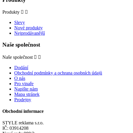
Produkty


Slevy
Nové produkty
Nejprodávanější
Naše společnost
Naše společnost


Dodání
Obchodní podmínky a ochrana osobních údajů
O nás
Pro vinaře
Napište nám
Mapa stránek
Prodejny
Obchodní informace
STYLE reklama s.r.o.
IČ: 03914208