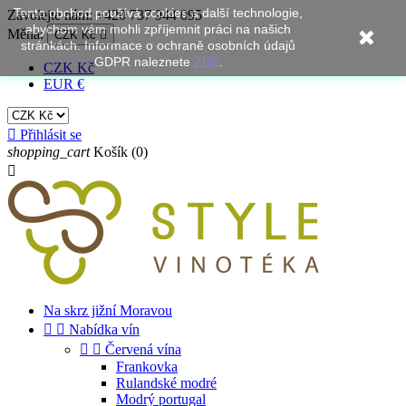
Tento obchod používá cookies a další technologie,
Zavolejte nám:
+420 737 944 095
abychom vám mohli zpříjemnit práci na našich
Měna:
CZK Kč

stránkách. Informace o ochraně osobních údajů
GDPR naleznete
ZDE
.
CZK Kč
EUR €

Přihlásit se
shopping_cart
Košík
(0)

Na skrz jižní Moravou


Nabídka vín


Červená vína
Frankovka
Rulandské modré
Modrý portugal