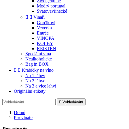
Zweigeltrebe
Modrý portugal
Svatovavřinecké


Vinaři
Gorčíkovi
Veverka
Entrée
VINOPA
KOLBY
REISTEN
Speciální vína
Nealkoholické
Bag in BOX


Krabičky na víno
Na 1 láhev
Na 2 láhve
Na 3 a více lahví
Originální etikety

Vyhledávání
Domů
Pro vinaře
Pro vinaře