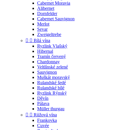
Cabernet Moravia
Alibernet
Dornfelder
Cabernet Sauvignon
Merlot
Sevar
Zweigeltrebe


Bílá vína
Ryzlink Vlašský
Hibernal
Tramín červený
Chardonnay
Veltlínské zelené
Sauvignon
Muškát moravský
Rulandské šedé
Rulandské bílé
Ryzlink Rýnský
Děvín
Pálava
Müller thurgau


Růžová vína
Frankovka
Cuvée