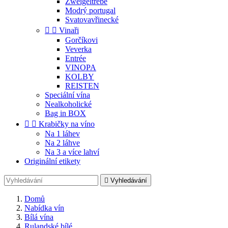
Zweigeltrebe
Modrý portugal
Svatovavřinecké


Vinaři
Gorčíkovi
Veverka
Entrée
VINOPA
KOLBY
REISTEN
Speciální vína
Nealkoholické
Bag in BOX


Krabičky na víno
Na 1 láhev
Na 2 láhve
Na 3 a více lahví
Originální etikety

Vyhledávání
Domů
Nabídka vín
Bílá vína
Rulandské bílé