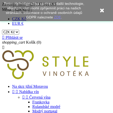
Tento obchod používá cookies a další technologie,
Zavolejte nám:
+420 737 944 095
abychom vám mohli zpříjemnit práci na našich
Měna:
CZK Kč

stránkách. Informace o ochraně osobních údajů
GDPR naleznete
ZDE
.
CZK Kč
EUR €

Přihlásit se
shopping_cart
Košík
(0)

Na skrz jižní Moravou


Nabídka vín


Červená vína
Frankovka
Rulandské modré
Modrý portugal