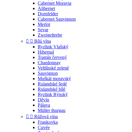
Cabernet Moravia
Alibernet
Dornfelder
Cabernet Sauvignon
Merlot
Sevar
Zweigeltrebe


Bílá vína
Ryzlink Vlašský
Hibernal
Tramín červený
Chardonnay
Veltlínské zelené
Sauvignon
Muškát moravský
Rulandské šedé
Rulandské bílé
Ryzlink Rýnský
Děvín
Pálava
Müller thurgau


Růžová vína
Frankovka
Cuvée