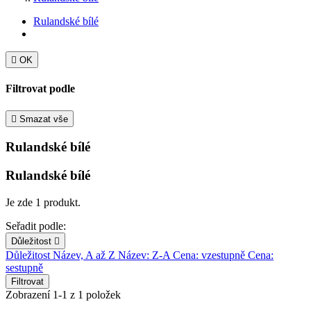
Rulandské bílé

OK
Filtrovat podle

Smazat vše
Rulandské bílé
Rulandské bílé
Je zde 1 produkt.
Seřadit podle:
Důležitost

Důležitost
Název, A až Z
Název: Z-A
Cena: vzestupně
Cena:
sestupně
Filtrovat
Zobrazení 1-1 z 1 položek