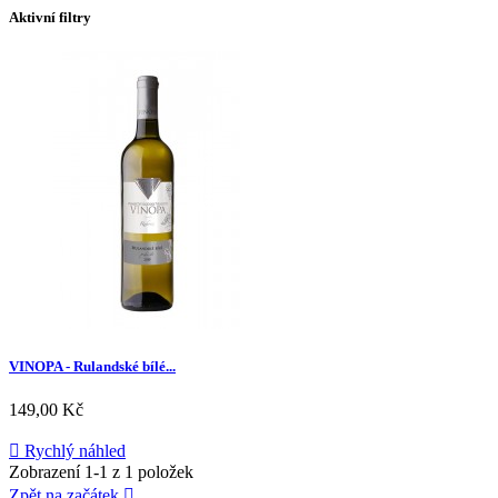
Aktivní filtry
VINOPA - Rulandské bílé...
Cena
149,00 Kč

Rychlý náhled
Zobrazení 1-1 z 1 položek
Zpět na začátek
