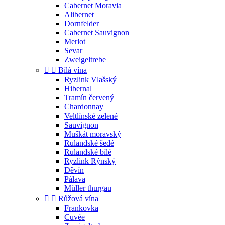
Cabernet Moravia
Alibernet
Dornfelder
Cabernet Sauvignon
Merlot
Sevar
Zweigeltrebe


Bílá vína
Ryzlink Vlašský
Hibernal
Tramín červený
Chardonnay
Veltlínské zelené
Sauvignon
Muškát moravský
Rulandské šedé
Rulandské bílé
Ryzlink Rýnský
Děvín
Pálava
Müller thurgau


Růžová vína
Frankovka
Cuvée