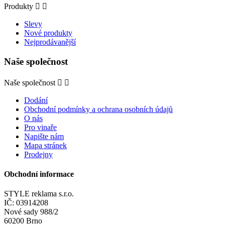
Produkty


Slevy
Nové produkty
Nejprodávanější
Naše společnost
Naše společnost


Dodání
Obchodní podmínky a ochrana osobních údajů
O nás
Pro vinaře
Napište nám
Mapa stránek
Prodejny
Obchodní informace
STYLE reklama s.r.o.
IČ: 03914208
Nové sady 988/2
60200 Brno