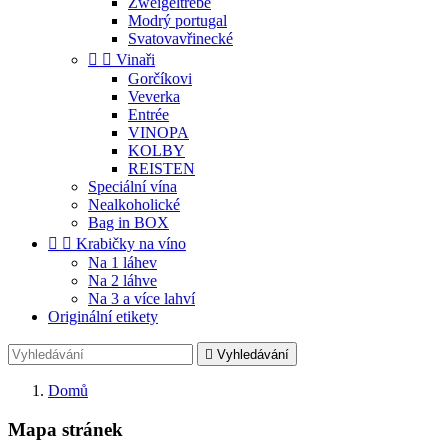
Zweigeltrebe
Modrý portugal
Svatovavřinecké


Vinaři
Gorčíkovi
Veverka
Entrée
VINOPA
KOLBY
REISTEN
Speciální vína
Nealkoholické
Bag in BOX


Krabičky na víno
Na 1 láhev
Na 2 láhve
Na 3 a více lahví
Originální etikety

Vyhledávání
Domů
Mapa stránek