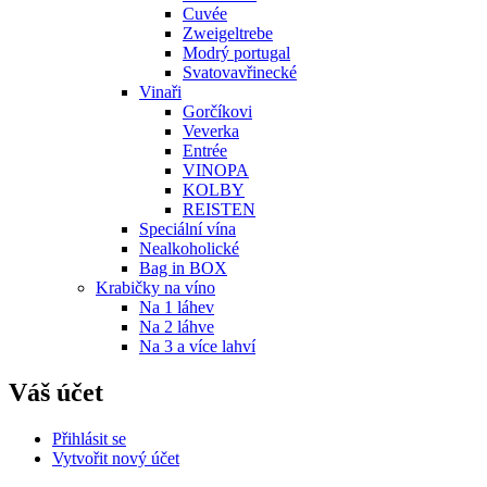
Cuvée
Zweigeltrebe
Modrý portugal
Svatovavřinecké
Vinaři
Gorčíkovi
Veverka
Entrée
VINOPA
KOLBY
REISTEN
Speciální vína
Nealkoholické
Bag in BOX
Krabičky na víno
Na 1 láhev
Na 2 láhve
Na 3 a více lahví
Váš účet
Přihlásit se
Vytvořit nový účet