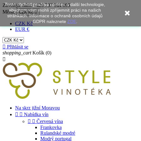
Tento obchod používá cookies a další technologie,
Zavolejte nám:
+420 737 944 095
abychom vám mohli zpříjemnit práci na našich
Měna:
CZK Kč

stránkách. Informace o ochraně osobních údajů
GDPR naleznete
ZDE
.
CZK Kč
EUR €

Přihlásit se
shopping_cart
Košík
(0)

Na skrz jižní Moravou


Nabídka vín


Červená vína
Frankovka
Rulandské modré
Modrý portugal