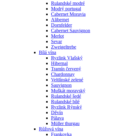
Rulandské modré
Modrý portugal
Cabernet Moravia
Alibernet
Dornfelder
Cabernet Sauvignon
Merlot
Sevar
Zweigeltrebe
Bílá vína
Ryzlink Vlašský
Hibernal
Tramín červený
Chardonnay
Veltlínské zelené
Sauvignon
Muškát moravský
Rulandské šedé
Rulandské bílé
Ryzlink Rýnský
Děvín
Pálava
Müller thurgau
Růžová vína
Frankovka