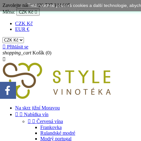
Zavolejte nám:
+420 737 944 095
Tento obchod používá cookies a další technologie, aby
Měna:
CZK Kč

CZK Kč
EUR €

Přihlásit se
shopping_cart
Košík
(0)

Na skrz jižní Moravou


Nabídka vín


Červená vína
Frankovka
Rulandské modré
Modrý portugal