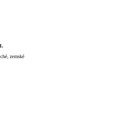
1.
uché, zemské