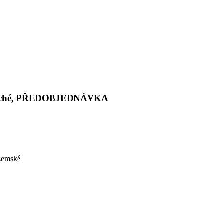
osuché, PŘEDOBJEDNÁVKA
 zemské