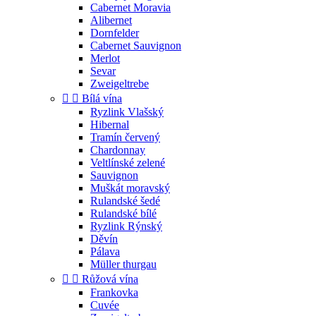
Cabernet Moravia
Alibernet
Dornfelder
Cabernet Sauvignon
Merlot
Sevar
Zweigeltrebe


Bílá vína
Ryzlink Vlašský
Hibernal
Tramín červený
Chardonnay
Veltlínské zelené
Sauvignon
Muškát moravský
Rulandské šedé
Rulandské bílé
Ryzlink Rýnský
Děvín
Pálava
Müller thurgau


Růžová vína
Frankovka
Cuvée