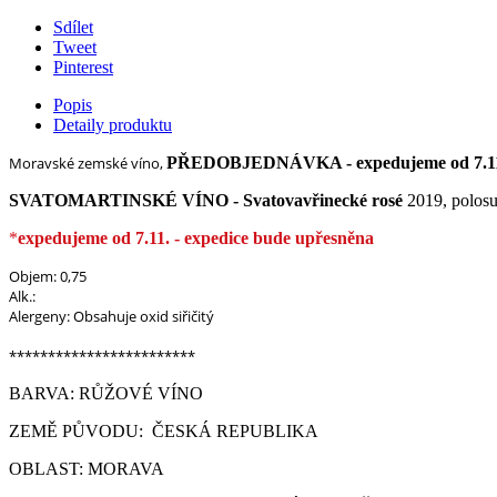
Sdílet
Tweet
Pinterest
Popis
Detaily produktu
Moravské zemské víno,
PŘEDOBJEDNÁVKA - expedujeme od 7.1
SVATOMARTINSKÉ VÍNO - Svatovavřinecké rosé
2019, polos
*
expedujeme od 7.11. - expedice bude upřesněna
Objem: 0,75
Alk.:
Alergeny: Obsahuje oxid siřičitý
************************
BARVA: RŮŽOVÉ VÍNO
ZEMĚ PŮVODU: ČESKÁ REPUBLIKA
OBLAST: MORAVA