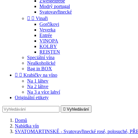
Zweigeltrebe
Modrý portugal
Svatovavřinecké


Vinaři
Gorčíkovi
Veverka
Entrée
VINOPA
KOLBY
REISTEN
Speciální vína
Nealkoholické
Bag in BOX


Krabičky na víno
Na 1 láhev
Na 2 láhve
Na 3 a více lahví
Originální etikety

Vyhledávání
Domů
Nabídka vín
SVATOMARTINSKÉ - Svatovavřinecké rosé, polosuché